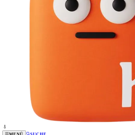
MENÜ
SUCHE