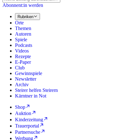
Abonnent:in werden
Rubriken
Orte
Themen
Autoren
Spiele
Podcasts
Videos
Rezepte
E-Paper
Club
Gewinnspiele
Newsletter
Archiv
Steirer helfen Steirern
Kärntner in Not
Shop
Auktion
Kinderzeitung
Trauerportal
Partnersuche
Werbung