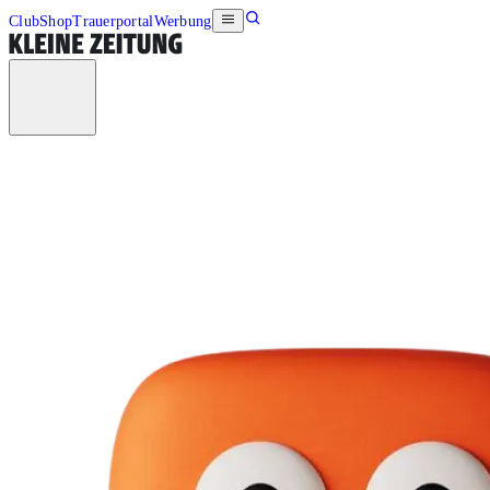
Club
Shop
Trauerportal
Werbung