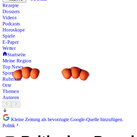
Rezepte
Dossiers
Videos
Podcasts
Horoskope
Spiele
E-Paper
Wetter
Startseite
Meine Region
Top News
Sport
Rubriken
Orte
Themen
Autoren
Kleine Zeitung als bevorzugte Google-Quelle hinzufügen.
Politik