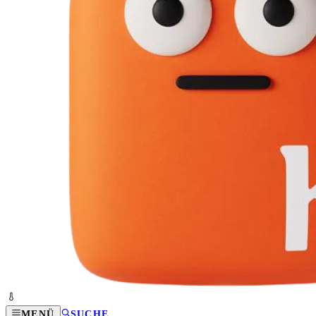
MENÜ
SUCHE