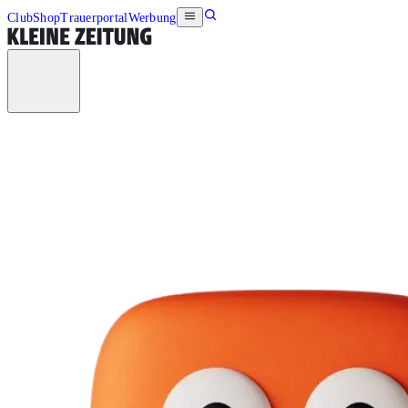
Club
Shop
Trauerportal
Werbung