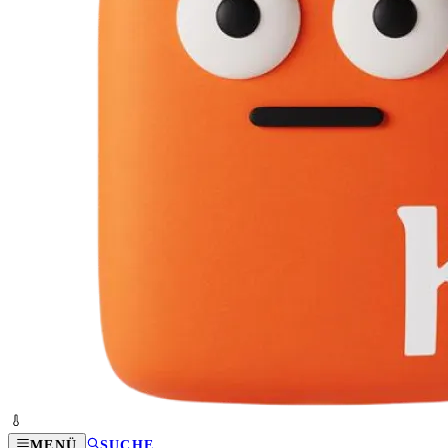
MENÜ
SUCHE