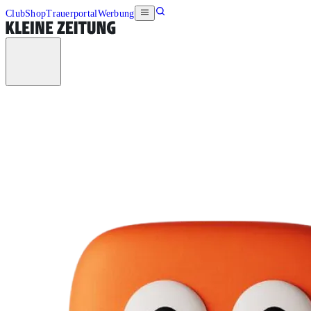
Club
Shop
Trauerportal
Werbung