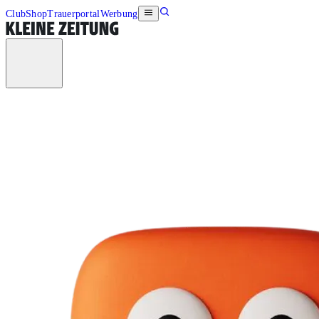
Club
Shop
Trauerportal
Werbung