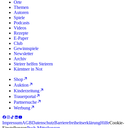
Orte
Themen
Autoren
Spiele
Podcasts
Videos
Rezepte
E-Paper
Club
Gewinnspiele
Newsletter
Archiv
Steirer helfen Steirern
Kärntner in Not
Shop
Auktion
Kinderzeitung
Trauerportal
Partnersuche
Werbung
Impressum
AGB
Datenschutz
Barrierefreiheitserklärung
Hilfe
Cookie-
Einstellungen
Push-Mitteilungen