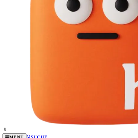
MENÜ
SUCHE