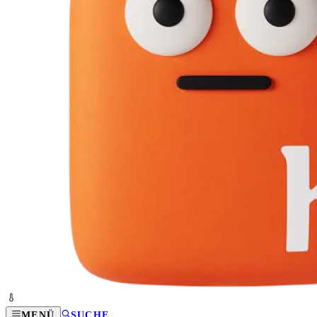
MENÜ
SUCHE