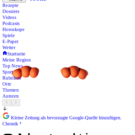
Rezepte
Dossiers
Videos
Podcasts
Horoskope
Spiele
E-Paper
Wetter
Startseite
Meine Region
Top News
Sport
Rubriken
Orte
Themen
Autoren
Kleine Zeitung als bevorzugte Google-Quelle hinzufügen.
Chronik