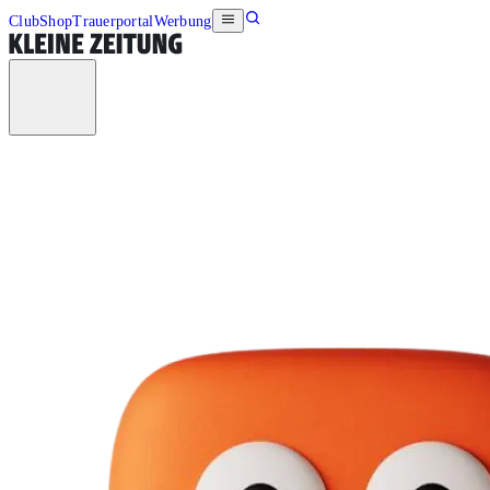
Club
Shop
Trauerportal
Werbung