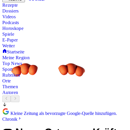
Rezepte
Dossiers
Videos
Podcasts
Horoskope
Spiele
E-Paper
Wetter
Startseite
Meine Region
Top News
Sport
Rubriken
Orte
Themen
Autoren
Kleine Zeitung als bevorzugte Google-Quelle hinzufügen.
Chronik