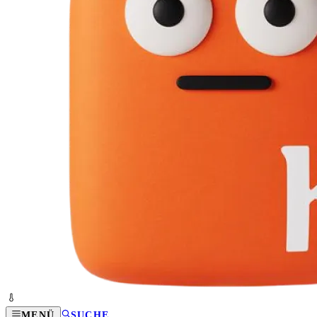
MENÜ
SUCHE