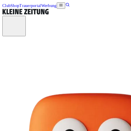
Club
Shop
Trauerportal
Werbung