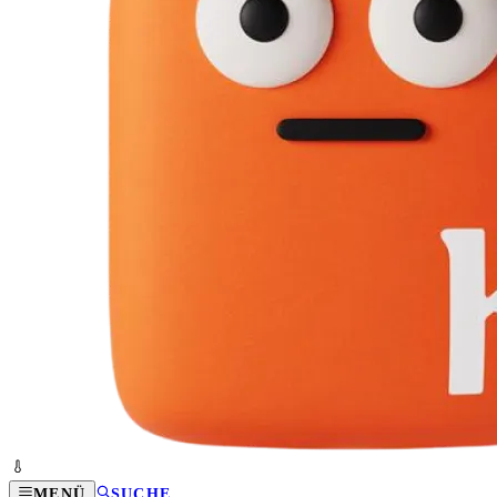
MENÜ
SUCHE