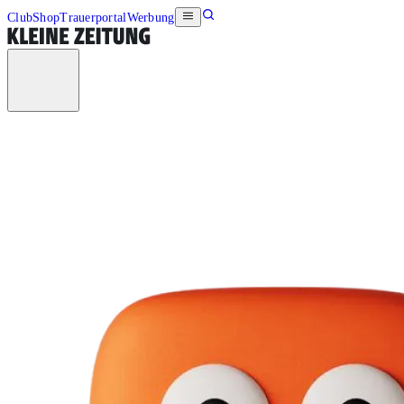
Club
Shop
Trauerportal
Werbung