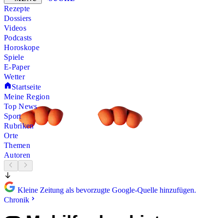
Rezepte
Dossiers
Videos
Podcasts
Horoskope
Spiele
E-Paper
Wetter
Startseite
Meine Region
Top News
Sport
Rubriken
Orte
Themen
Autoren
Kleine Zeitung als bevorzugte Google-Quelle hinzufügen.
Chronik