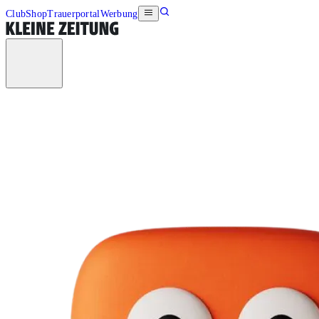
Club
Shop
Trauerportal
Werbung