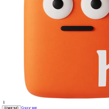
MENÜ
SUCHE