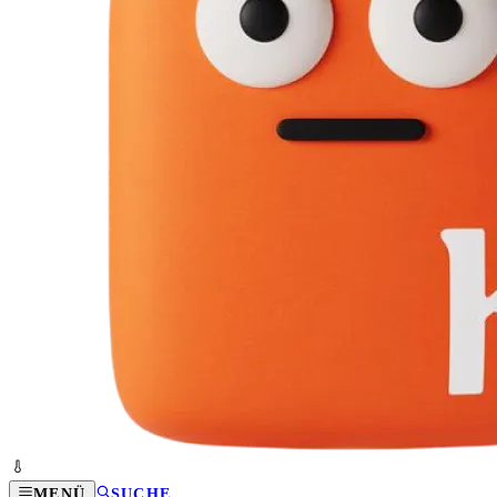
MENÜ
SUCHE