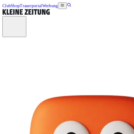
Club
Shop
Trauerportal
Werbung