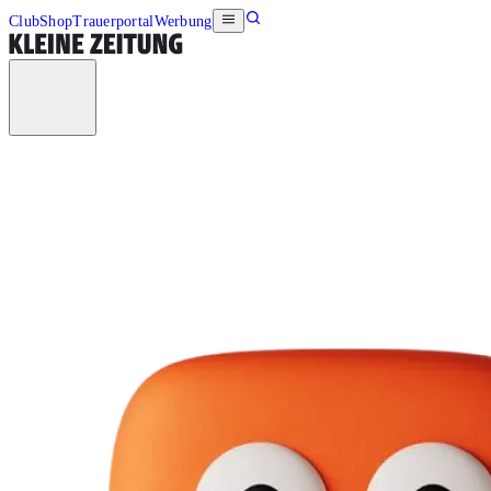
Club
Shop
Trauerportal
Werbung