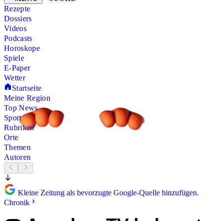
Rezepte
Dossiers
Videos
Podcasts
Horoskope
Spiele
E-Paper
Wetter
Startseite
Meine Region
Top News
Sport
Rubriken
Orte
Themen
Autoren
Kleine Zeitung als bevorzugte Google-Quelle hinzufügen.
Chronik