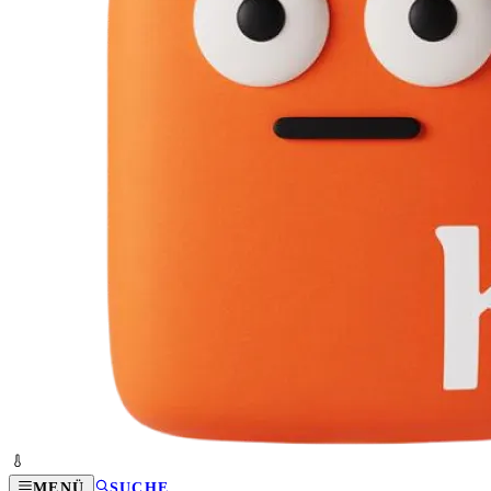
MENÜ
SUCHE