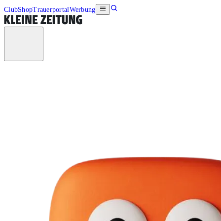
Club
Shop
Trauerportal
Werbung