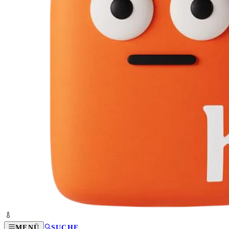
MENÜ
SUCHE