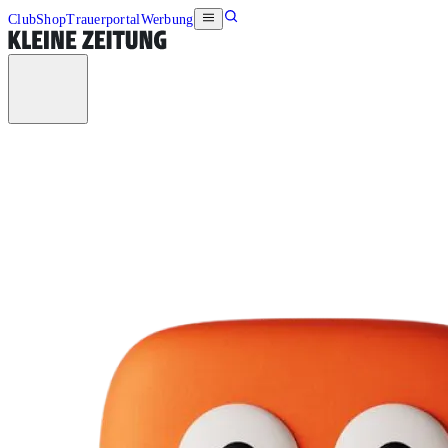
Club
Shop
Trauerportal
Werbung