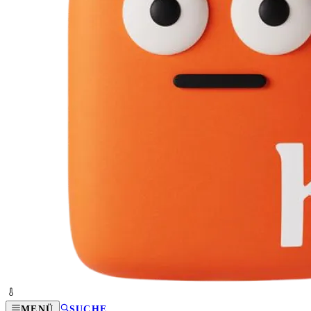
MENÜ
SUCHE