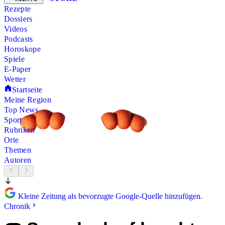
Rezepte
Dossiers
Videos
Podcasts
Horoskope
Spiele
E-Paper
Wetter
Startseite
Meine Region
Top News
Sport
Rubriken
Orte
Themen
Autoren
Kleine Zeitung als bevorzugte Google-Quelle hinzufügen.
Chronik