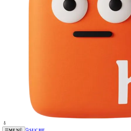
MENÜ
SUCHE