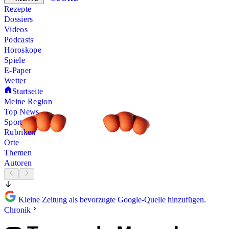
Rezepte
Dossiers
Videos
Podcasts
Horoskope
Spiele
E-Paper
Wetter
Startseite
Meine Region
Top News
Sport
Rubriken
Orte
Themen
Autoren
Kleine Zeitung als bevorzugte Google-Quelle hinzufügen.
Chronik