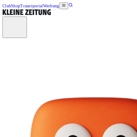
Club
Shop
Trauerportal
Werbung