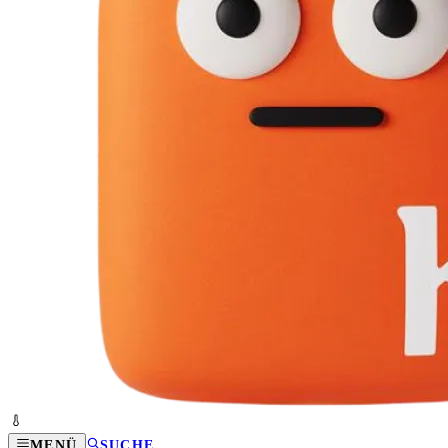
MENÜ
SUCHE