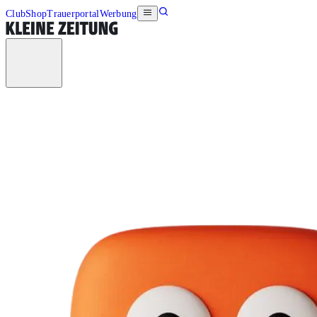
Club
Shop
Trauerportal
Werbung