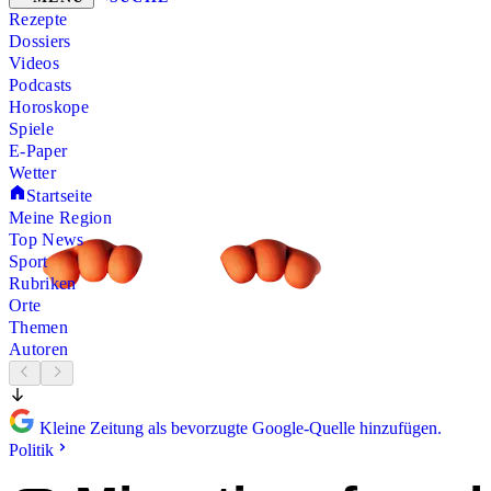
Rezepte
Dossiers
Videos
Podcasts
Horoskope
Spiele
E-Paper
Wetter
Startseite
Meine Region
Top News
Sport
Rubriken
Orte
Themen
Autoren
Kleine Zeitung als bevorzugte Google-Quelle hinzufügen.
Politik