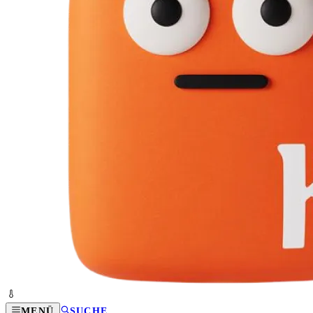
MENÜ
SUCHE