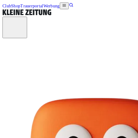
Club
Shop
Trauerportal
Werbung