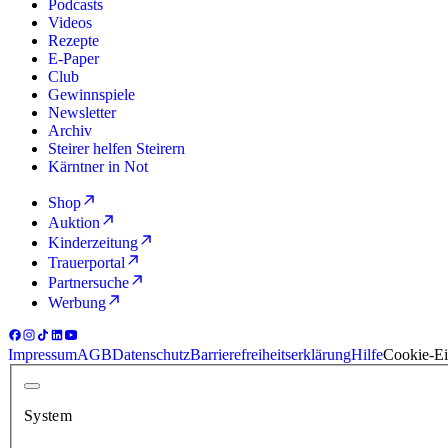
Podcasts
Videos
Rezepte
E-Paper
Club
Gewinnspiele
Newsletter
Archiv
Steirer helfen Steirern
Kärntner in Not
Shop
Auktion
Kinderzeitung
Trauerportal
Partnersuche
Werbung
Impressum
AGB
Datenschutz
Barrierefreiheitserklärung
Hilfe
Cookie-Ei
System