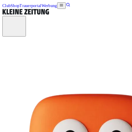
Club
Shop
Trauerportal
Werbung