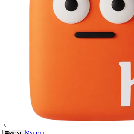
MENÜ
SUCHE