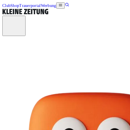
Club
Shop
Trauerportal
Werbung