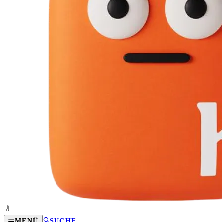
MENÜ
SUCHE