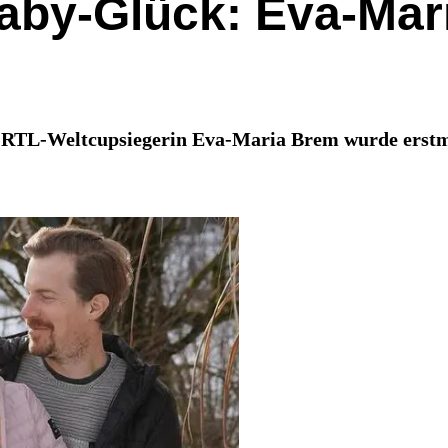
Baby-Glück: Eva-Ma
nd RTL-Weltcupsiegerin Eva-Maria Brem wurde erstm