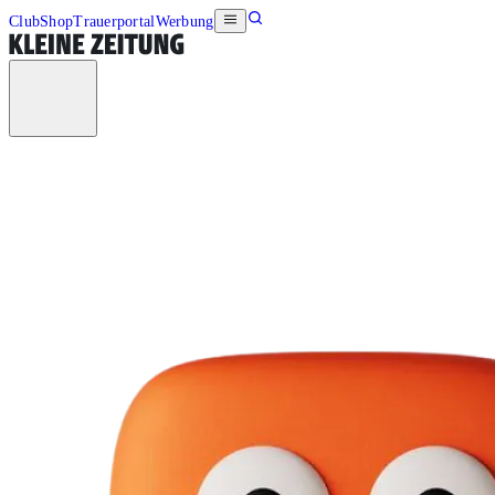
Club
Shop
Trauerportal
Werbung