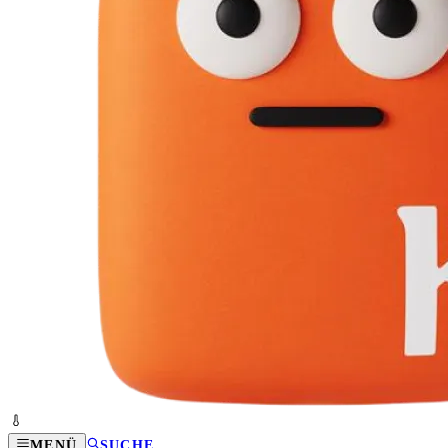
MENÜ
SUCHE