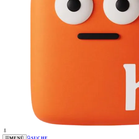
MENÜ
SUCHE