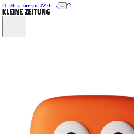
Club
Shop
Trauerportal
Werbung