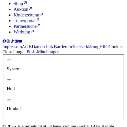
Shop
Auktion
Kinderzeitung
Trauerportal
Partnersuche
Werbung
Impressum
AGB
Datenschutz
Barrierefreiheitserklärung
Hilfe
Cookie-
Einstellungen
Push-Mitteilungen
System
Hell
Dunkel
© 2026, kleinezeitung.at | Kleine Zeitung GmbH | Alle Rechte