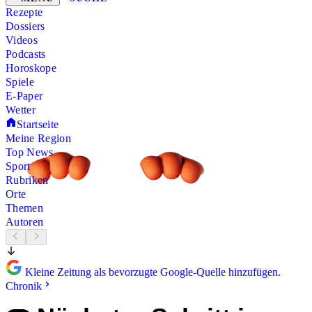
Rezepte
Dossiers
Videos
Podcasts
Horoskope
Spiele
E-Paper
Wetter
Startseite
Meine Region
Top News
Sport
Rubriken
Orte
Themen
Autoren
Kleine Zeitung als bevorzugte Google-Quelle hinzufügen.
Chronik