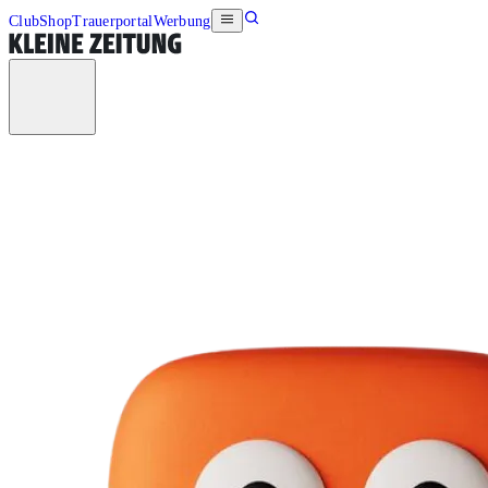
Club
Shop
Trauerportal
Werbung