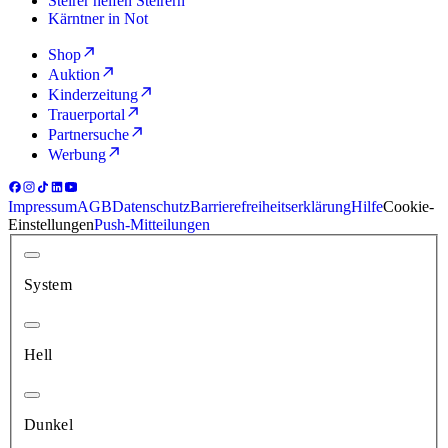
Steirer helfen Steirern
Kärntner in Not
Shop
Auktion
Kinderzeitung
Trauerportal
Partnersuche
Werbung
Impressum
AGB
Datenschutz
Barrierefreiheitserklärung
Hilfe
Cookie-
Einstellungen
Push-Mitteilungen
System
Hell
Dunkel