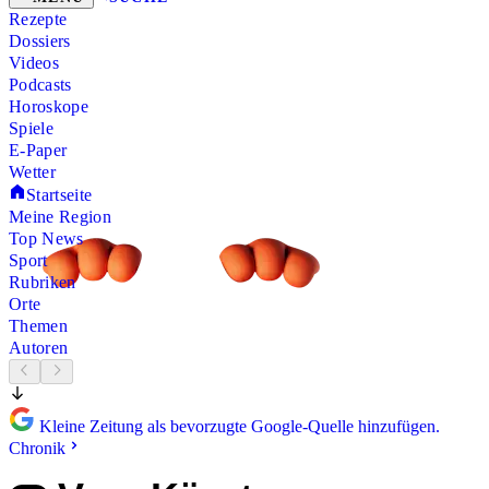
Rezepte
Dossiers
Videos
Podcasts
Horoskope
Spiele
E-Paper
Wetter
Startseite
Meine Region
Top News
Sport
Rubriken
Orte
Themen
Autoren
Kleine Zeitung als bevorzugte Google-Quelle hinzufügen.
Chronik