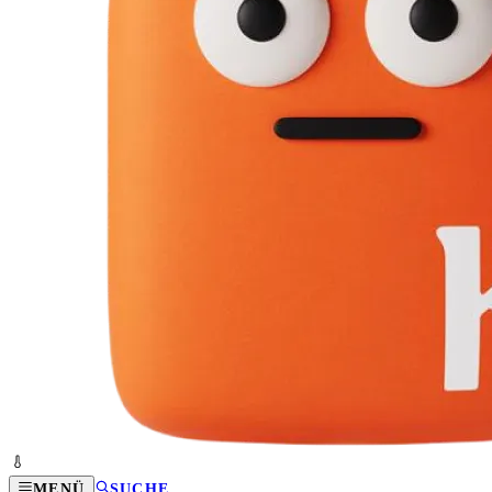
MENÜ
SUCHE