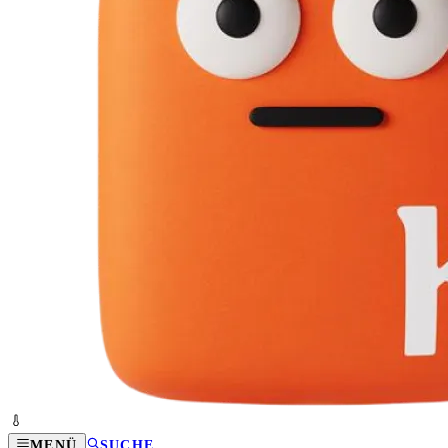
MENÜ
SUCHE