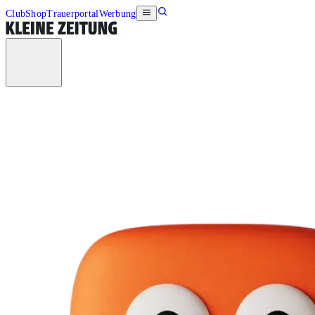
Club
Shop
Trauerportal
Werbung