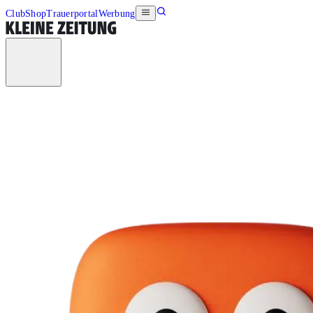
Club
Shop
Trauerportal
Werbung