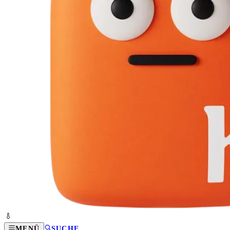
MENÜ
SUCHE