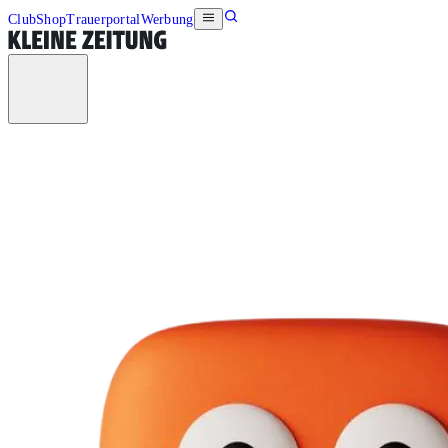
Club
Shop
Trauerportal
Werbung