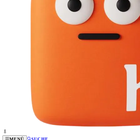
MENÜ
SUCHE