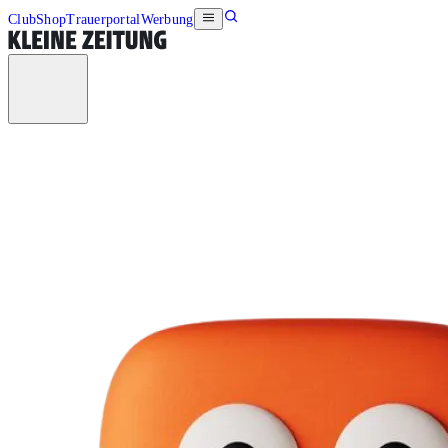
Club
Shop
Trauerportal
Werbung