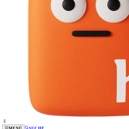
MENÜ
SUCHE