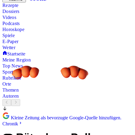
Rezepte
Dossiers
Videos
Podcasts
Horoskope
Spiele
E-Paper
Wetter
Startseite
Meine Region
Top News
Sport
Rubriken
Orte
Themen
Autoren
Kleine Zeitung als bevorzugte Google-Quelle hinzufügen.
Chronik