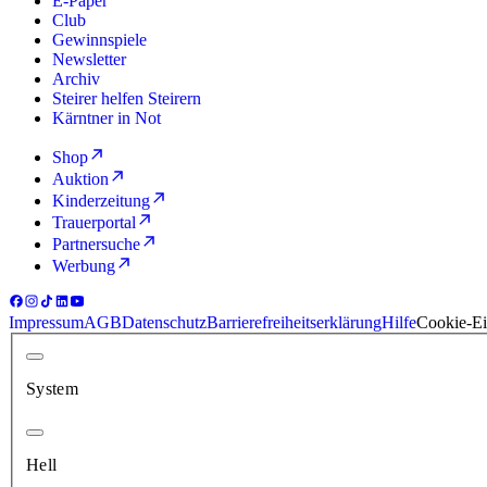
E-Paper
Club
Gewinnspiele
Newsletter
Archiv
Steirer helfen Steirern
Kärntner in Not
Shop
Auktion
Kinderzeitung
Trauerportal
Partnersuche
Werbung
Impressum
AGB
Datenschutz
Barrierefreiheitserklärung
Hilfe
Cookie-Ei
System
Hell