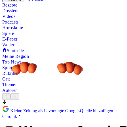
Rezepte
Dossiers
Videos
Podcasts
Horoskope
Spiele
E-Paper
Wetter
Startseite
Meine Region
Top News
Sport
Rubriken
Orte
Themen
Autoren
Kleine Zeitung als bevorzugte Google-Quelle hinzufügen.
Chronik