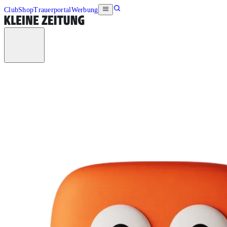
Club
Shop
Trauerportal
Werbung