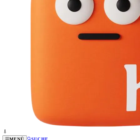
MENÜ
SUCHE