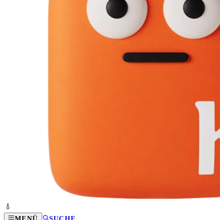
MENÜ
SUCHE