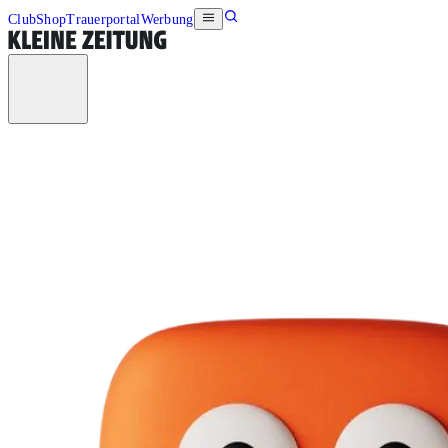
Club
Shop
Trauerportal
Werbung