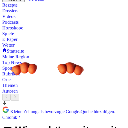
Rezepte
Dossiers
Videos
Podcasts
Horoskope
Spiele
E-Paper
Wetter
Startseite
Meine Region
Top News
Sport
Rubriken
Orte
Themen
Autoren
Kleine Zeitung als bevorzugte Google-Quelle hinzufügen.
Chronik