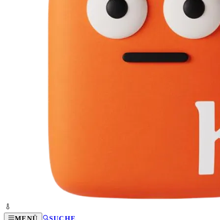
MENÜ
SUCHE