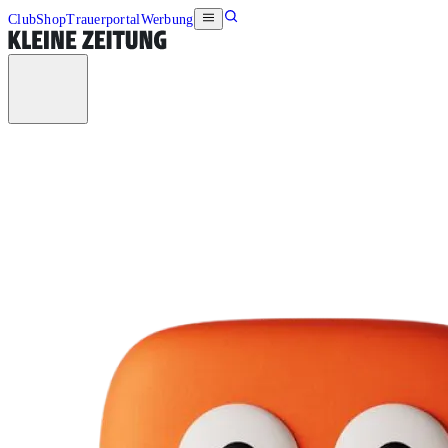
Club
Shop
Trauerportal
Werbung