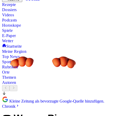
Rezepte
Dossiers
Videos
Podcasts
Horoskope
Spiele
E-Paper
Wetter
Startseite
Meine Region
Top News
Sport
Rubriken
Orte
Themen
Autoren
Kleine Zeitung als bevorzugte Google-Quelle hinzufügen.
Chronik