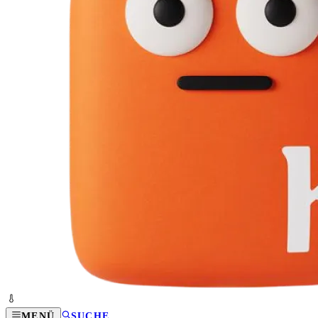
MENÜ
SUCHE