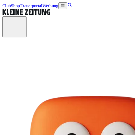
Club
Shop
Trauerportal
Werbung