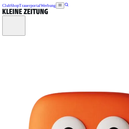
Club
Shop
Trauerportal
Werbung