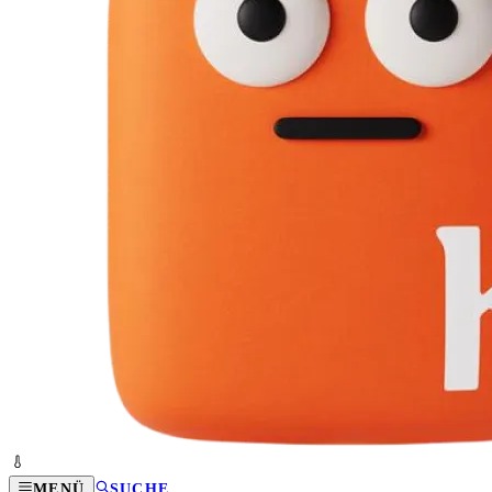
MENÜ
SUCHE