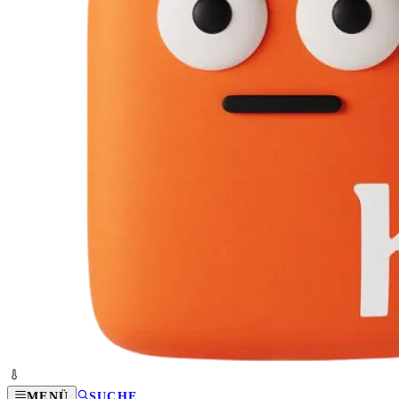
MENÜ
SUCHE