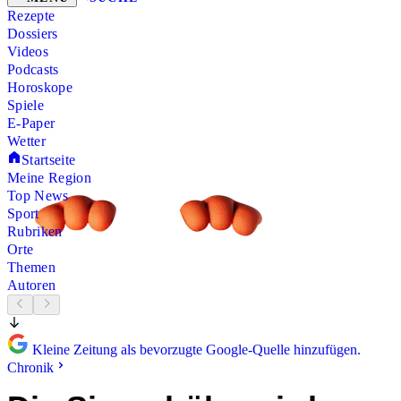
Rezepte
Dossiers
Videos
Podcasts
Horoskope
Spiele
E-Paper
Wetter
Startseite
Meine Region
Top News
Sport
Rubriken
Orte
Themen
Autoren
Kleine Zeitung als bevorzugte Google-Quelle hinzufügen.
Chronik