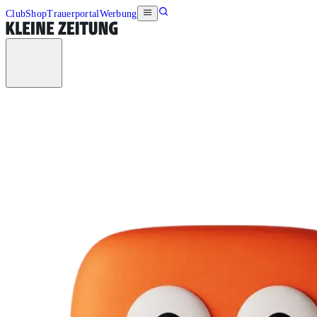
Club
Shop
Trauerportal
Werbung