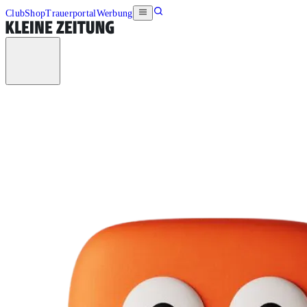
Club
Shop
Trauerportal
Werbung