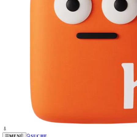
MENÜ
SUCHE