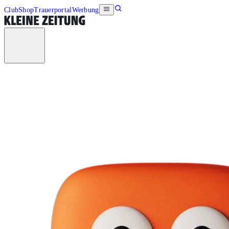
Club
Shop
Trauerportal
Werbung