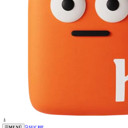
MENÜ
SUCHE