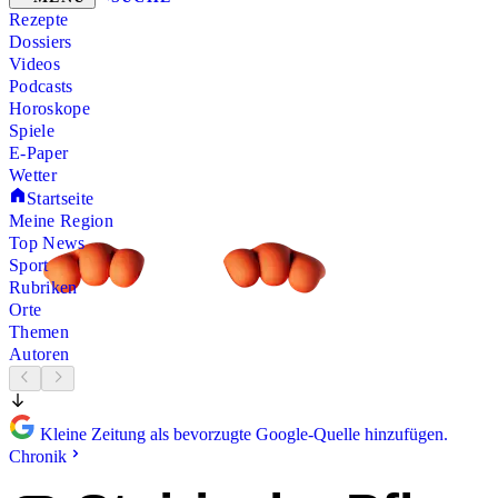
Rezepte
Dossiers
Videos
Podcasts
Horoskope
Spiele
E-Paper
Wetter
Startseite
Meine Region
Top News
Sport
Rubriken
Orte
Themen
Autoren
Kleine Zeitung als bevorzugte Google-Quelle hinzufügen.
Chronik