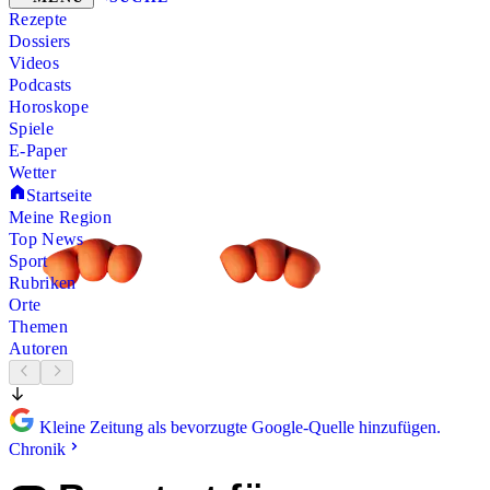
Rezepte
Dossiers
Videos
Podcasts
Horoskope
Spiele
E-Paper
Wetter
Startseite
Meine Region
Top News
Sport
Rubriken
Orte
Themen
Autoren
Kleine Zeitung als bevorzugte Google-Quelle hinzufügen.
Chronik