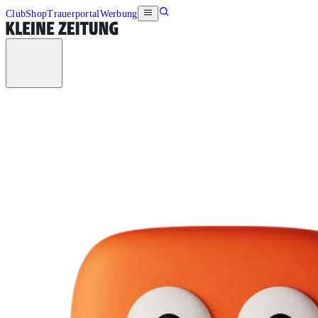
Club
Shop
Trauerportal
Werbung