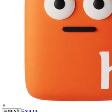
MENÜ
SUCHE