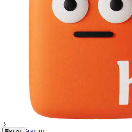
MENÜ
SUCHE