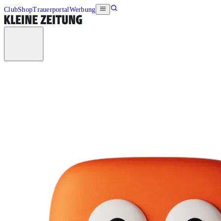
Club
Shop
Trauerportal
Werbung