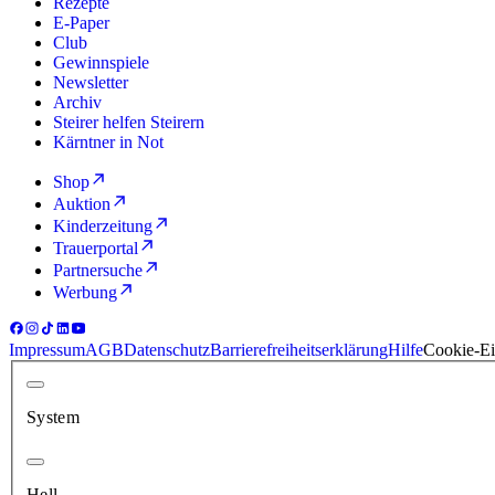
Rezepte
E-Paper
Club
Gewinnspiele
Newsletter
Archiv
Steirer helfen Steirern
Kärntner in Not
Shop
Auktion
Kinderzeitung
Trauerportal
Partnersuche
Werbung
Impressum
AGB
Datenschutz
Barrierefreiheitserklärung
Hilfe
Cookie-Ei
System
Hell