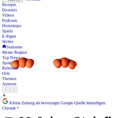
Rezepte
Dossiers
Videos
Podcasts
Horoskope
Spiele
E-Paper
Wetter
Startseite
Meine Region
Top News
Sport
Rubriken
Orte
Themen
Autoren
Kleine Zeitung als bevorzugte Google-Quelle hinzufügen.
Chronik