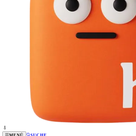
MENÜ
SUCHE