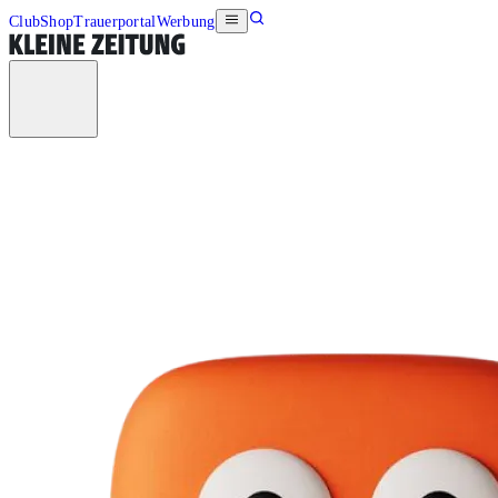
Club
Shop
Trauerportal
Werbung