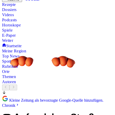
Rezepte
Dossiers
Videos
Podcasts
Horoskope
Spiele
E-Paper
Wetter
Startseite
Meine Region
Top News
Sport
Rubriken
Orte
Themen
Autoren
Kleine Zeitung als bevorzugte Google-Quelle hinzufügen.
Chronik