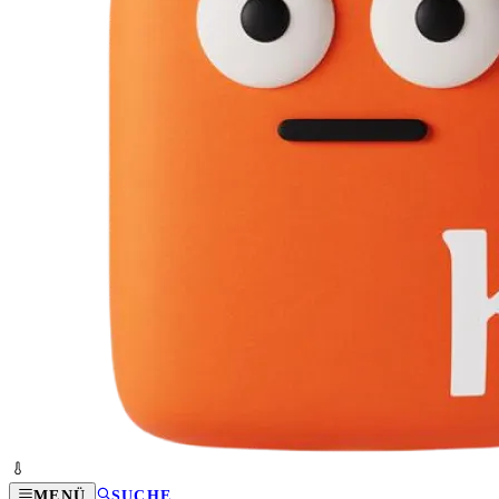
MENÜ
SUCHE