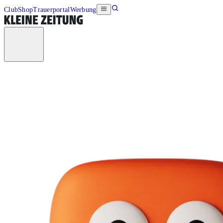
Club
Shop
Trauerportal
Werbung