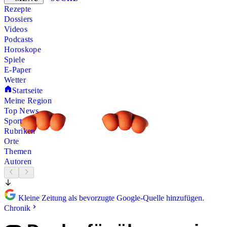
Rezepte
Dossiers
Videos
Podcasts
Horoskope
Spiele
E-Paper
Wetter
Startseite
Meine Region
Top News
Sport
Rubriken
Orte
Themen
Autoren
Kleine Zeitung als bevorzugte Google-Quelle hinzufügen.
Chronik