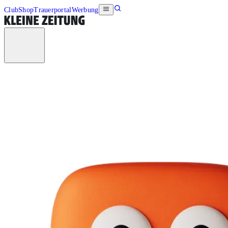
Club
Shop
Trauerportal
Werbung