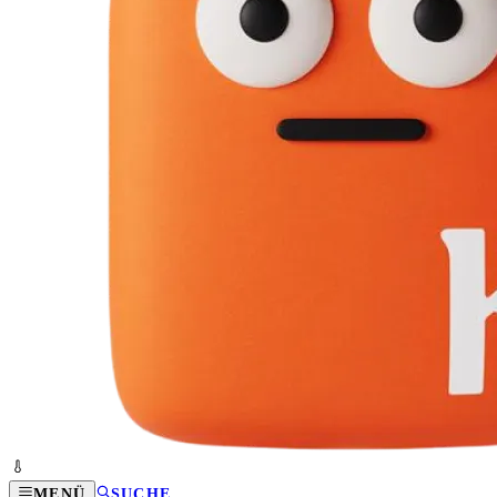
MENÜ
SUCHE