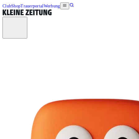
Club
Shop
Trauerportal
Werbung