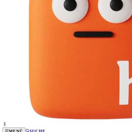
MENÜ
SUCHE