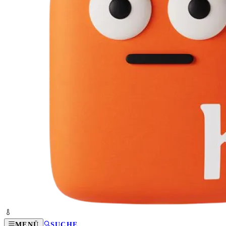
MENÜ
SUCHE