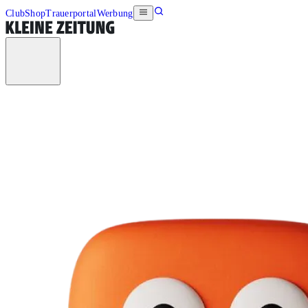
Club
Shop
Trauerportal
Werbung