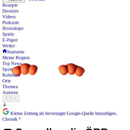
Rezepte
Dossiers
Videos
Podcasts
Horoskope
Spiele
E-Paper
Wetter
Startseite
Meine Region
Top News
Sport
Rubriken
Orte
Themen
Autoren
Kleine Zeitung als bevorzugte Google-Quelle hinzufügen.
Chronik