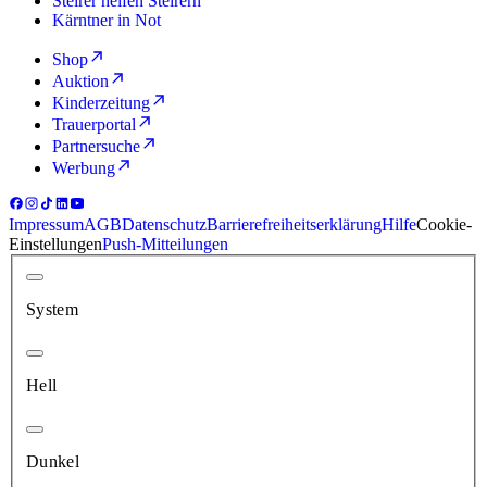
Steirer helfen Steirern
Kärntner in Not
Shop
Auktion
Kinderzeitung
Trauerportal
Partnersuche
Werbung
Impressum
AGB
Datenschutz
Barrierefreiheitserklärung
Hilfe
Cookie-
Einstellungen
Push-Mitteilungen
System
Hell
Dunkel