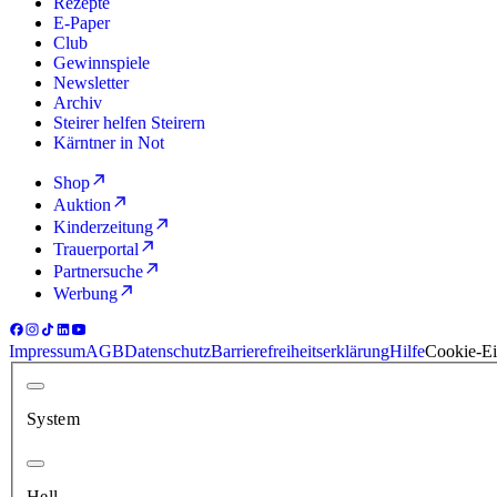
Rezepte
E-Paper
Club
Gewinnspiele
Newsletter
Archiv
Steirer helfen Steirern
Kärntner in Not
Shop
Auktion
Kinderzeitung
Trauerportal
Partnersuche
Werbung
Impressum
AGB
Datenschutz
Barrierefreiheitserklärung
Hilfe
Cookie-Ei
System
Hell