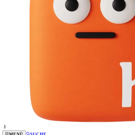
MENÜ
SUCHE