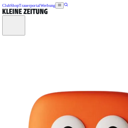
Club
Shop
Trauerportal
Werbung