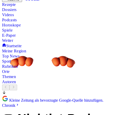
Rezepte
Dossiers
Videos
Podcasts
Horoskope
Spiele
E-Paper
Wetter
Startseite
Meine Region
Top News
Sport
Rubriken
Orte
Themen
Autoren
Kleine Zeitung als bevorzugte Google-Quelle hinzufügen.
Chronik