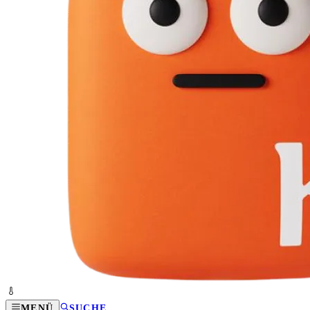
MENÜ
SUCHE