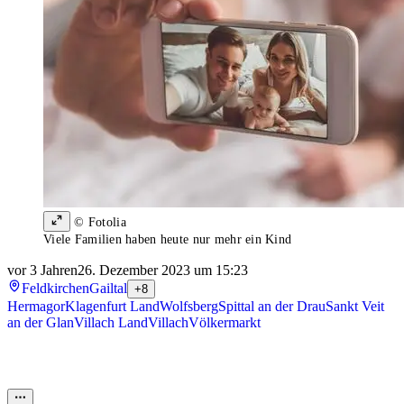
© Fotolia
Viele Familien haben heute nur mehr ein Kind
vor 3 Jahren
26. Dezember 2023 um 15:23
Feldkirchen
Gailtal
+8
Hermagor
Klagenfurt Land
Wolfsberg
Spittal an der Drau
Sankt Veit
an der Glan
Villach Land
Villach
Völkermarkt