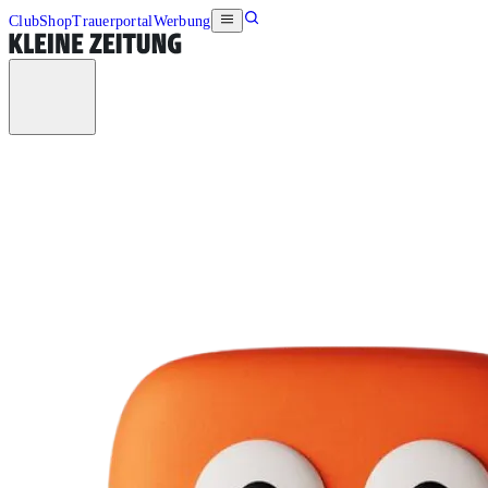
Club
Shop
Trauerportal
Werbung