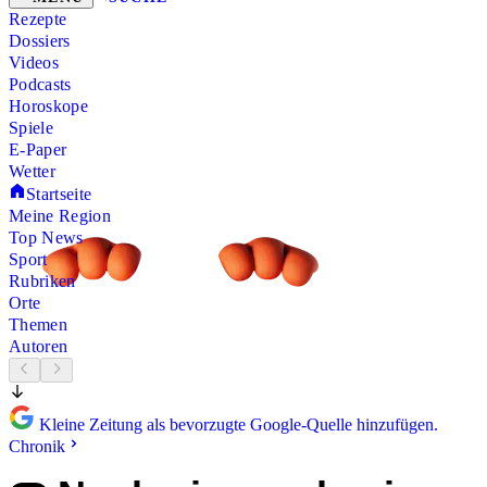
Rezepte
Dossiers
Videos
Podcasts
Horoskope
Spiele
E-Paper
Wetter
Startseite
Meine Region
Top News
Sport
Rubriken
Orte
Themen
Autoren
Kleine Zeitung als bevorzugte Google-Quelle hinzufügen.
Chronik