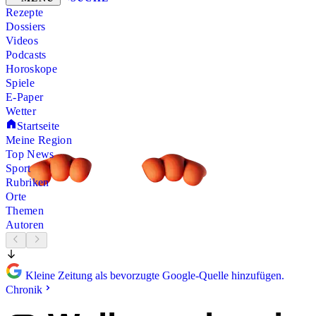
Rezepte
Dossiers
Videos
Podcasts
Horoskope
Spiele
E-Paper
Wetter
Startseite
Meine Region
Top News
Sport
Rubriken
Orte
Themen
Autoren
Kleine Zeitung als bevorzugte Google-Quelle hinzufügen.
Chronik