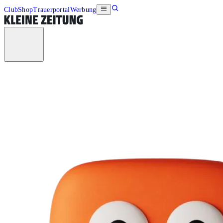
Club
Shop
Trauerportal
Werbung