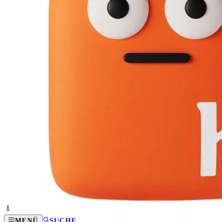
MENÜ
SUCHE