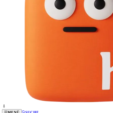
MENÜ
SUCHE