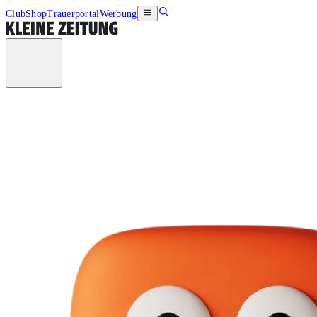
Club
Shop
Trauerportal
Werbung