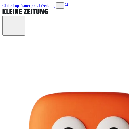
Club
Shop
Trauerportal
Werbung