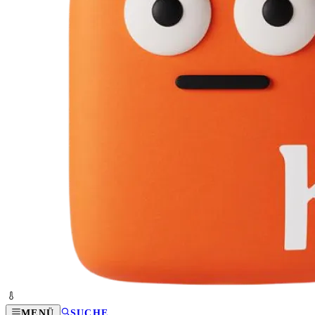
MENÜ
SUCHE