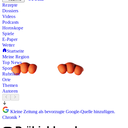
Rezepte
Dossiers
Videos
Podcasts
Horoskope
Spiele
E-Paper
Wetter
Startseite
Meine Region
Top News
Sport
Rubriken
Orte
Themen
Autoren
Kleine Zeitung als bevorzugte Google-Quelle hinzufügen.
Chronik