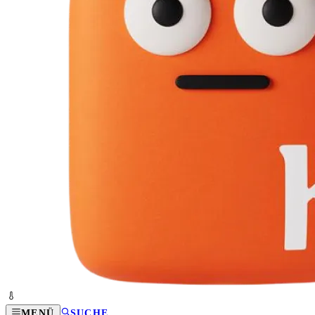
MENÜ
SUCHE