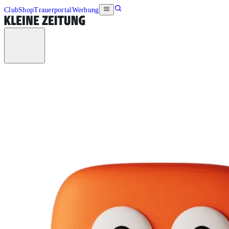
Club
Shop
Trauerportal
Werbung