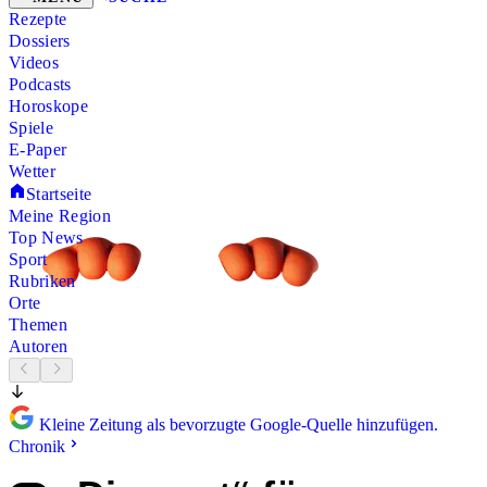
Rezepte
Dossiers
Videos
Podcasts
Horoskope
Spiele
E-Paper
Wetter
Startseite
Meine Region
Top News
Sport
Rubriken
Orte
Themen
Autoren
Kleine Zeitung als bevorzugte Google-Quelle hinzufügen.
Chronik