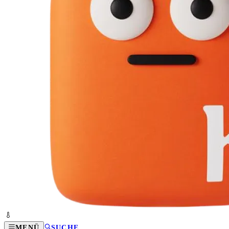
MENÜ
SUCHE