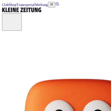
Club
Shop
Trauerportal
Werbung