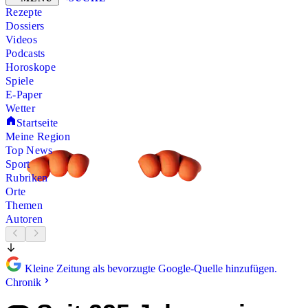
Rezepte
Dossiers
Videos
Podcasts
Horoskope
Spiele
E-Paper
Wetter
Startseite
Meine Region
Top News
Sport
Rubriken
Orte
Themen
Autoren
Kleine Zeitung als bevorzugte Google-Quelle hinzufügen.
Chronik