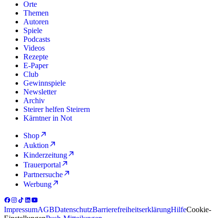
Orte
Themen
Autoren
Spiele
Podcasts
Videos
Rezepte
E-Paper
Club
Gewinnspiele
Newsletter
Archiv
Steirer helfen Steirern
Kärntner in Not
Shop
Auktion
Kinderzeitung
Trauerportal
Partnersuche
Werbung
Impressum
AGB
Datenschutz
Barrierefreiheitserklärung
Hilfe
Cookie-