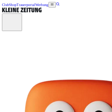
Club
Shop
Trauerportal
Werbung