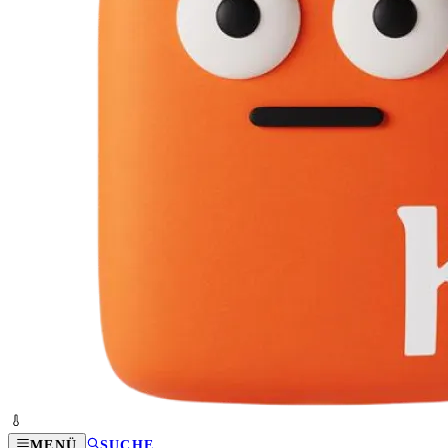
MENÜ
SUCHE