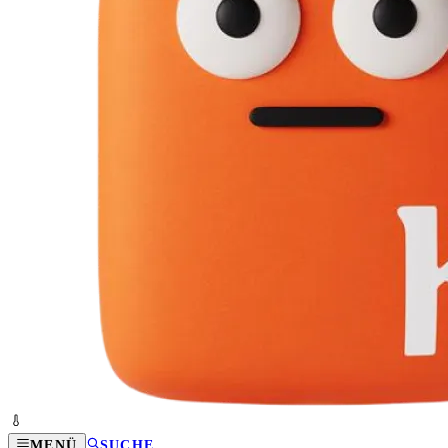
MENÜ
SUCHE