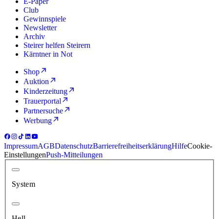
E-Paper
Club
Gewinnspiele
Newsletter
Archiv
Steirer helfen Steirern
Kärntner in Not
Shop
Auktion
Kinderzeitung
Trauerportal
Partnersuche
Werbung
Impressum
AGB
Datenschutz
Barrierefreiheitserklärung
Hilfe
Cookie-
Einstellungen
Push-Mitteilungen
System
Hell