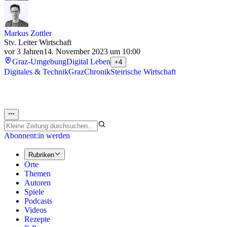
Markus Zottler
Stv. Leiter Wirtschaft
vor 3 Jahren
14. November 2023 um 10:00
Graz-Umgebung
Digital Leben
+4
Digitales & Technik
Graz
Chronik
Steirische Wirtschaft
Abonnent:in werden
Rubriken
Orte
Themen
Autoren
Spiele
Podcasts
Videos
Rezepte