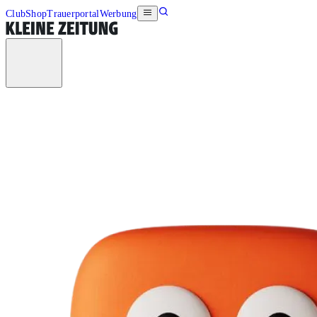
Club
Shop
Trauerportal
Werbung