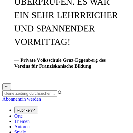
BERPRÜFEN. ES WAR E
IN SEHR LEHRREICHER U
ND SPANNENDER V
ORMITTAG!
— Private Volksschule Graz-Eggenberg des
Vereins für Franziskanische Bildung
Abonnent:in werden
Rubriken
Orte
Themen
Autoren
Spiele