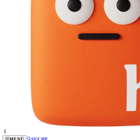
MENÜ
SUCHE