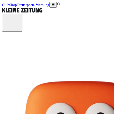
Club
Shop
Trauerportal
Werbung