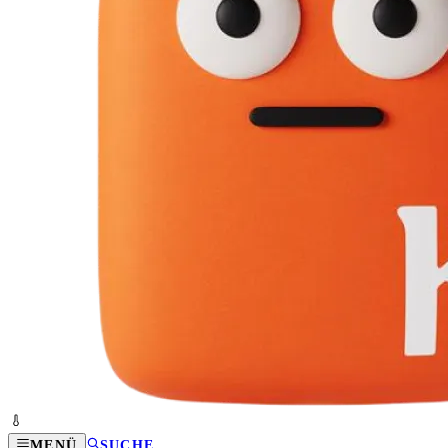
MENÜ
SUCHE