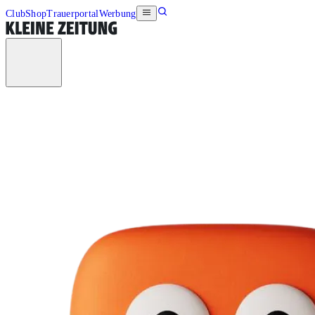
Club
Shop
Trauerportal
Werbung